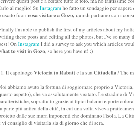
scrivere questi post e a editare tutte le foto, ma ho tantissime co
farlo al meglio! Su
Instagram
ho fatto un sondaggio per sapere 
cosa visitare a Gozo,
è uscito fuori
quindi partiamo con i consi
Finally I'm able to publish the first of my articles about my hol
writing these posts and editing all the photos, but I've so many t
best! On
Instagram
I did a survey to ask you which articles wou
what to visit in Gozo
, so here you have it! :)
Victoria (o Rabat)
Cittadella
1. Il capoluogo
e la sua
/ The m
Noi abbiamo avuto la fortuna di soggiornare proprio a Victoria, 
questo aspetto), che va assolutamente visitato. Le stradine di V
caratteristiche, soprattutto grazie ai tipici balconi e porte colo
la parte più antica della città, in cui una volta viveva praticame
protetto dalle sue mura imponenti che dominano l'isola. La Citta
e vi consiglio di visitarla sia di giorno che di sera.