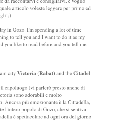
se da raccontarvi e consigliarvi, e voglio
quale articolo voleste leggere per primo ed
gli!;)
iday in Gozo. I'm spending a lot of time
hing to tell you and I want to do it as my
ld you like to read before and you tell me
Victoria (Rabat)
Citadel
ain city
and the
il capoluogo (vi parlerò presto anche di
ictoria sono adorabili e molto
rati. Ancora più emozionante è la Cittadella,
nte l'intero popolo di Gozo, che si sentiva
della è spettacolare ad ogni ora del giorno